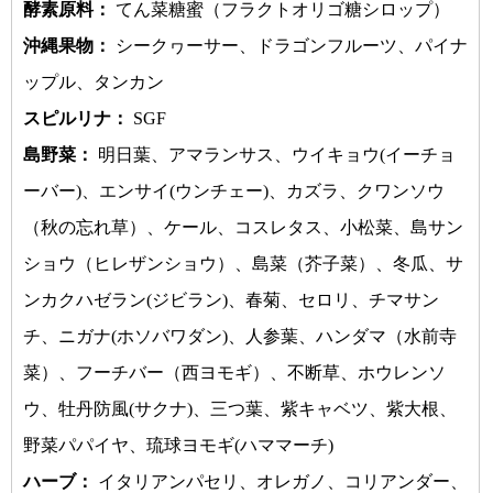
酵素原料：
てん菜糖蜜（フラクトオリゴ糖シロップ）
沖縄果物：
シークヮーサー、ドラゴンフルーツ、パイナ
ップル、タンカン
スピルリナ：
SGF
島野菜：
明日葉、アマランサス、ウイキョウ(イーチョ
ーバー)、エンサイ(ウンチェー)、カズラ、クワンソウ
（秋の忘れ草）、ケール、コスレタス、小松菜、島サン
ショウ（ヒレザンショウ）、島菜（芥子菜）、冬瓜、サ
ンカクハゼラン(ジビラン)、春菊、セロリ、チマサン
チ、ニガナ(ホソバワダン)、人参葉、ハンダマ（水前寺
菜）、フーチバー（西ヨモギ）、不断草、ホウレンソ
ウ、牡丹防風(サクナ)、三つ葉、紫キャベツ、紫大根、
野菜パパイヤ、琉球ヨモギ(ハママーチ)
ハーブ：
イタリアンパセリ、オレガノ、コリアンダー、