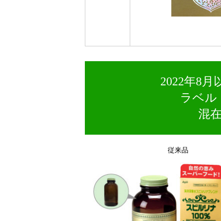
2022年
ラベル
混
従来品