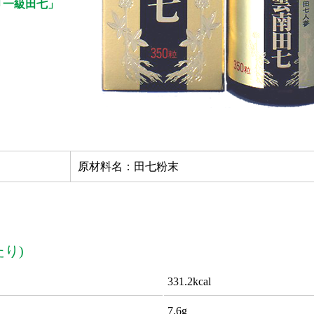
｢一級田七」
原材料名：田七粉末
たり)
331.2kcal
7.6g