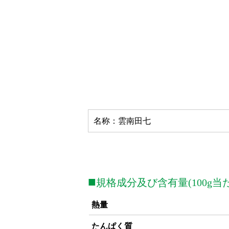
名称：雲南田七
■
規格成分及び含有量(100g当
熱量
たんぱく質