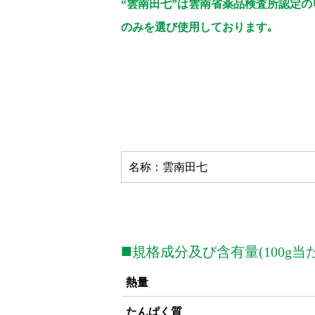
“雲南田七”は雲南省薬品検査所認定の
のみを選び使用しております｡
名称：雲南田七
■
規格成分及び含有量(100g当
熱量
たんぱく質